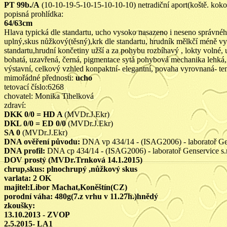
PT 99b./A
(10-10-19-5-10-15-10-10-10) netradiční aport(koště. koko
popisná prohlídka:
64/63cm
Hlava typická dle standartu, ucho vysoko nasazeno i neseno správnéh
uplný,skus nůžkový(těsný),krk dle standartu, hrudník mělkčí méně vyvi
standartu,hrudní končetiny užší a za pohybu rozbíhavý , lokty volné, u
bohatá, uzavřená, černá, pigmentace sytá pohybová mechanika lehká, p
výstavní, celkový vzhled konpaktní- elegantní, povaha vyrovnaná- te
mimořádné přednosti:
ucho
tetovací číslo:6268
chovatel: Monika Tihelková
zdraví:
DKK 0/0 = HD A
(MVDr.J.Ekr)
DKL 0/0 = ED 0/0
(MVDr.J.Ekr)
SA 0
(MVDr.J.Ekr)
DNA ověření původu:
DNA vp 434/14 - (ISAG2006) - laboratoř Gens
DNA profil:
DNA cp 434/14 - (ISAG2006) - laboratoř Genservice s.r
DOV prostý (MVDr.Trnková 14.1.2015)
chrup,skus: plnochrupý ,nůžkový skus
varlata: 2 OK
majitel:Libor Machat,Koněštín(CZ)
porodní váha: 480g(7.z vrhu v 11.27h.)hnědý
zkoušky:
13.10.2013 -
ZVOP
2.5.2015-
LA1