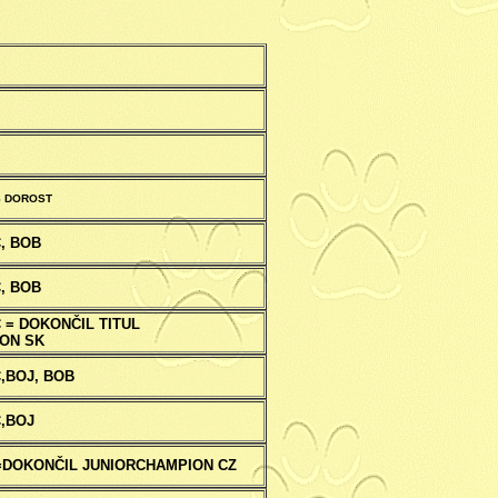
IS DOROST
C, BOB
C, BOB
C = DOKONČIL TITUL
ON SK
C,BOJ, BOB
C,BOJ
C=DOKONČIL JUNIORCHAMPION CZ