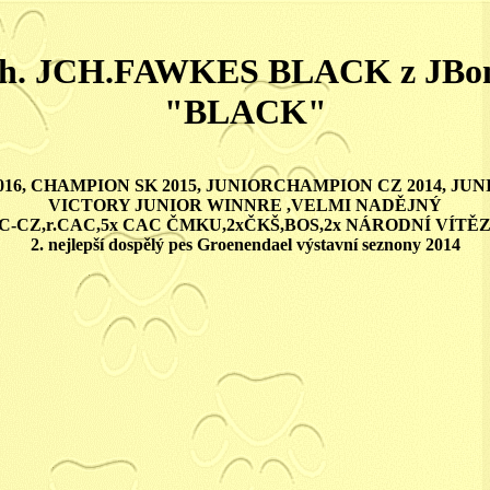
Ch. JCH.FAWKES BLACK z JBo
"BLACK"
16, CHAMPION SK 2015, JUNIORCHAMPION CZ 2014, JUN
VICTORY JUNIOR WINNRE ,VELMI NADĚJNÝ
AC-CZ,r.CAC,5x CAC ČMKU,2xČKŠ,BOS,2x NÁRODNÍ VÍTĚZ
2. nejlepší dospělý pes Groenendael výstavní seznony 2014