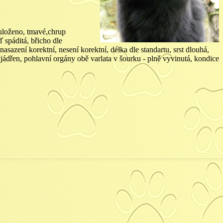
 uloženo, tmavé,chrup
 spáditá, břicho dle
asazení korektní, nesení korektní, délka dle standartu, srst dlouhá,
jádřen, pohlavní orgány obě varlata v šourku - plně vyvinutá, kondice