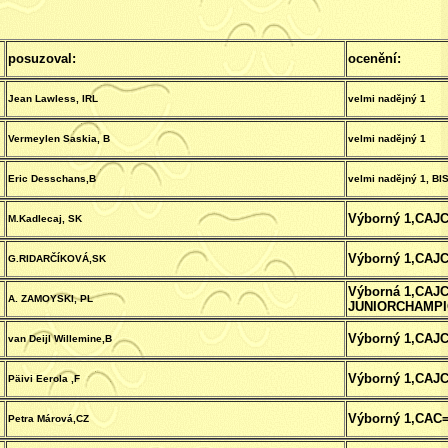
posuzoval:
ocenění:
Jean Lawless, IRL
velmi nadějný 1
Vermeylen Saskia, B
velmi nadějný 1
Eric Desschans,B
velmi nadějný 1, B
Výborný 1,CAJ
M.Kadlecaj, SK
Výborný 1,CAJ
G.RIDARČÍKOVÁ,SK
Výborná 1,CAJ
A. ZAMOYSKI, PL
JUNIORCHAMPI
Výborný 1,CAJ
van Deijl Willemine,B
Výborný 1,CAJ
Päivi Eerola ,F
Výborný 1,CA
Petra Márová,CZ