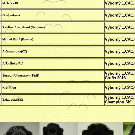
Výborný 1,CAC,
M.Halas PL
Výborný 1,CAC,
O. Vondrouš
Výborný 1,CAC,
Pauline Stern-Hanf (Belgium)
Výborný 1,CAC
Michel Griol (France)
Výborný 1,CAC,
A.Gragarová(CZ)
Výborný 1,CAC
A.Ridlicka(PL)
Výborný 1,CAC
Jesper Andersson (SWE)
Crufts 2016
Výborný 1,CAC
Król Piotr
Výborný 1,CAC,V
T.Havelka(SK)
Champion SK