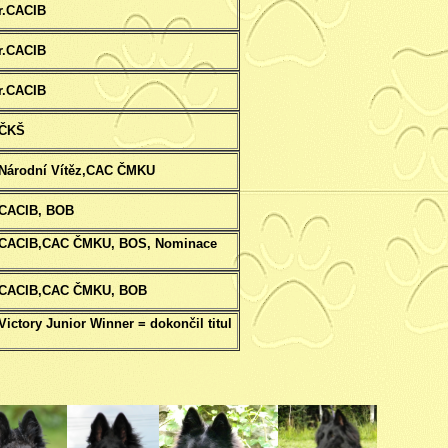
r.CACIB
r.CACIB
r.CACIB
,ČKŠ
Národní Vítěz,CAC ČMKU
,CACIB, BOB
,CACIB,CAC ČMKU, BOS, Nominace
,CACIB,CAC ČMKU, BOB
ictory Junior Winner = dokončil titul