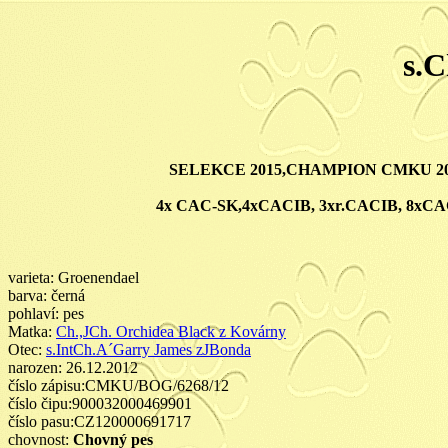
s.
SELEKCE 2015,CHAMPION CMKU 20
4x CAC-SK,4xCACIB, 3xr.CACIB, 8xC
varieta: Groenendael
barva: černá
pohlaví: pes
Matka:
Ch.,JCh. Orchidea Black z Kovárny
Otec:
s.IntCh.A´Garry James zJBonda
narozen: 26.12.2012
číslo zápisu:CMKU/BOG/6268/12
číslo čipu:900032000469901
číslo pasu:CZ120000691717
chovnost:
Chovný pes