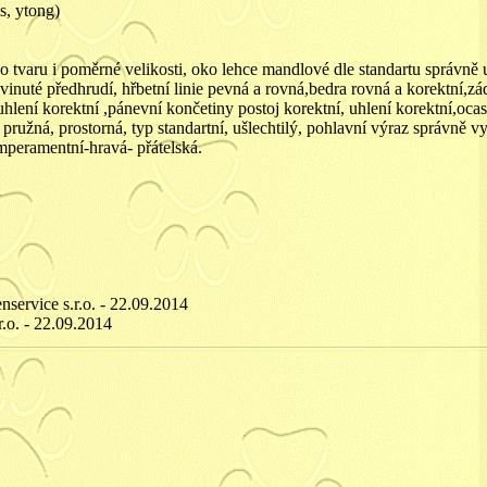
s, ytong)
o tvaru i poměrné velikosti, oko lehce mandlové dle standartu správně
nuté předhrudí, hřbetní linie pevná a rovná,bedra rovná a korektní,záď
hlení korektní ,pánevní končetiny postoj korektní, uhlení korektní,ocasn
ružná, prostorná, typ standartní, ušlechtilý, pohlavní výraz správně vy
mperamentní-hravá- přátelská.
ervice s.r.o. - 22.09.2014
.o. - 22.09.2014